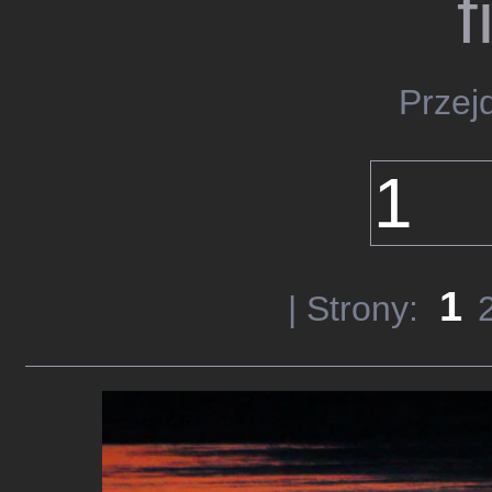
f
Przej
1
| Strony: