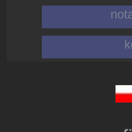
not
k