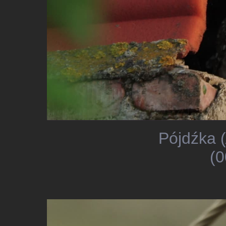
Pójdźka (
(0