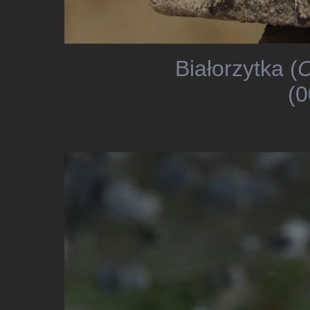
Białorzytka (
O
(0