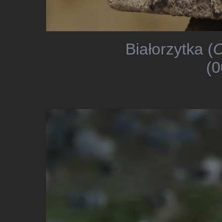
Białorzytka (
O
(0