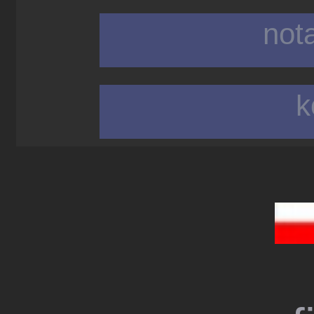
not
k