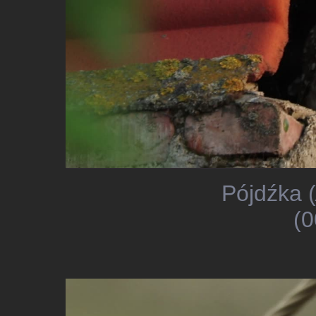
Pójdźka (
(0