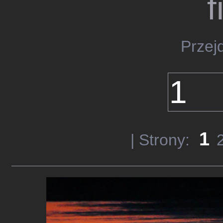
f
Przej
1
| Strony: