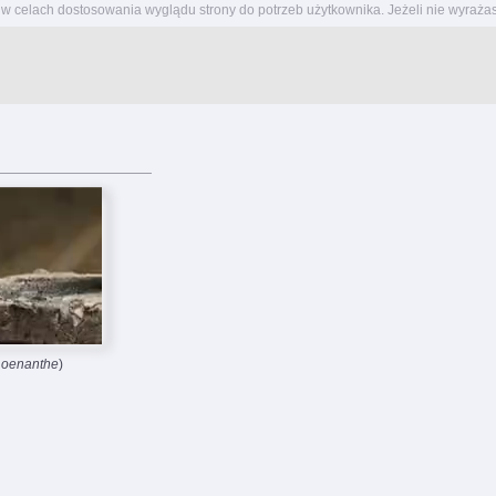
w celach dostosowania wyglądu strony do potrzeb użytkownika. Jeżeli nie wyrażas
 oenanthe
)