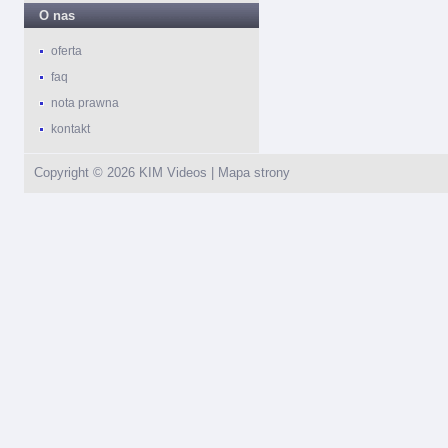
O nas
oferta
faq
nota prawna
kontakt
Copyright © 2026
KIM Videos
|
Mapa strony