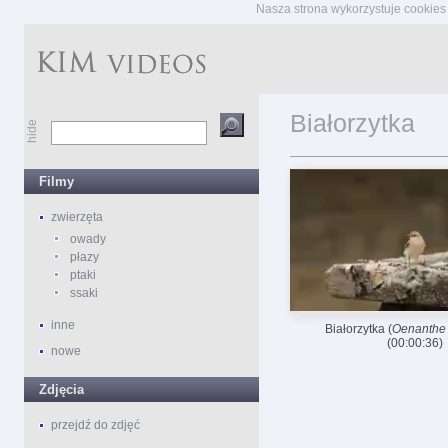
Nasza strona wykorzystuje cookies 
Białorzytka
hide
Filmy
zwierzęta
owady
płazy
ptaki
ssaki
inne
Białorzytka (
Oenanthe
(00:00:36)
nowe
Zdjęcia
przejdź do zdjęć