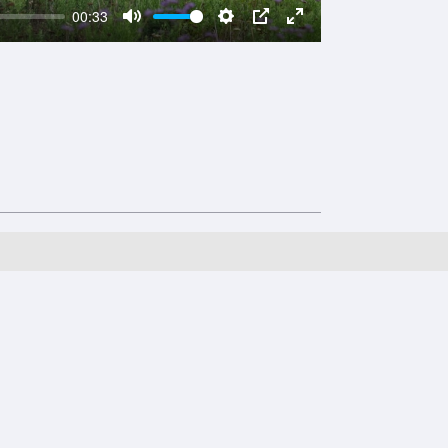
00:33
Mute
Settings
PIP
Enter
fullscreen