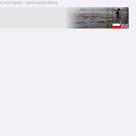
z na to zgody - opuść naszą stronę.