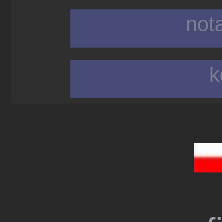
not
k