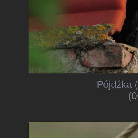
Pójdźka (
(0