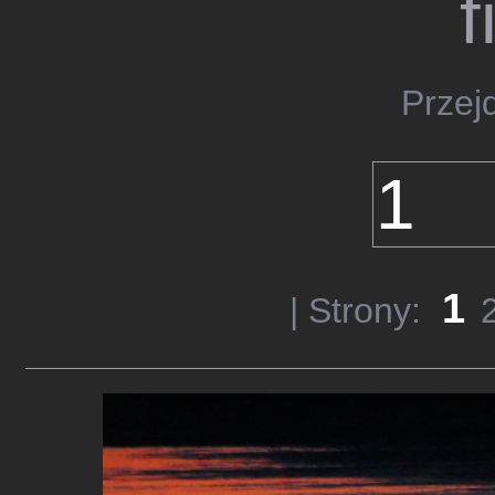
f
Przej
1
| Strony: