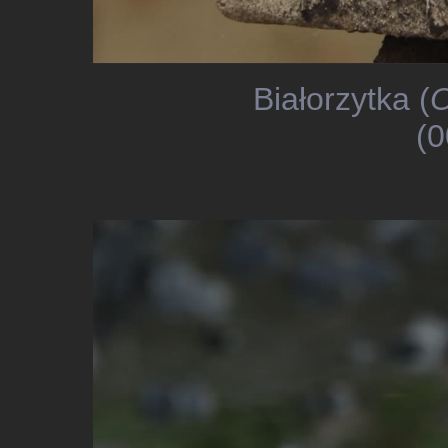
Białorzytka (
O
(0