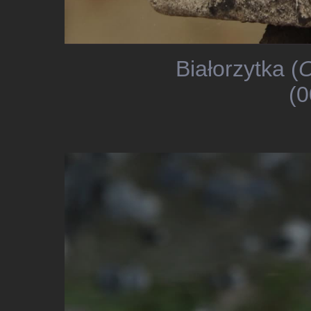
Białorzytka (
O
(0