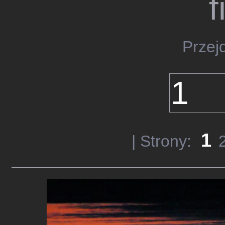
f
Przej
1
| Strony: