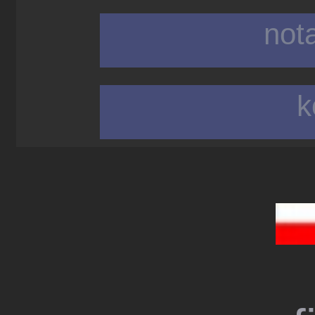
not
k