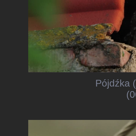
Pójdźka (
(0