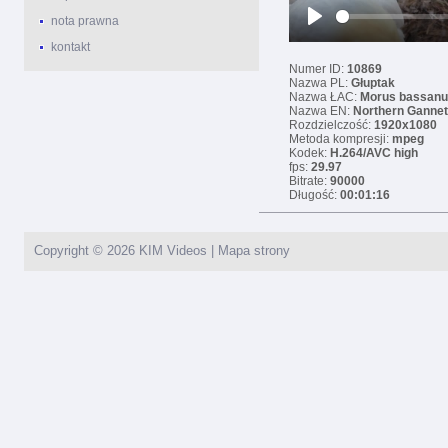
nota prawna
Play
kontakt
Numer ID:
10869
Nazwa PL:
Głuptak
Nazwa ŁAC:
Morus bassan
Nazwa EN:
Northern Gannet
Rozdzielczość:
1920x1080
Metoda kompresji:
mpeg
Kodek:
H.264/AVC high
fps:
29.97
Bitrate:
90000
Długość:
00:01:16
Copyright © 2026
KIM Videos
|
Mapa strony