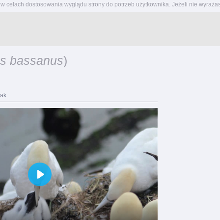
w celach dostosowania wyglądu strony do potrzeb użytkownika. Jeżeli nie wyrażas
s bassanus
)
tak
Play