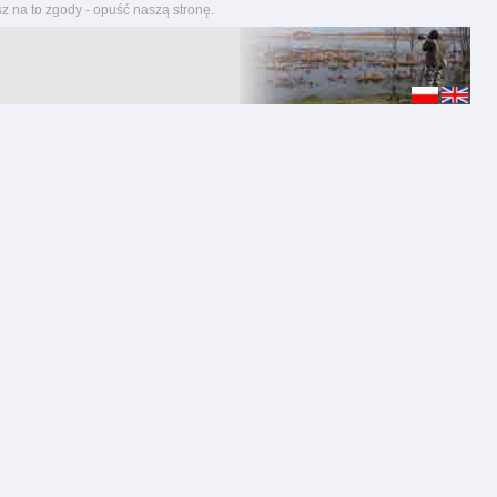
z na to zgody - opuść naszą stronę.