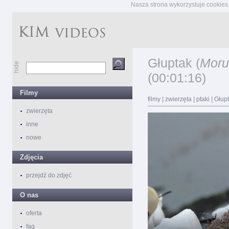
Nasza strona wykorzystuje cookies 
Głuptak (
Moru
hide
(00:01:16)
Filmy
filmy
|
zwierzęta
|
ptaki
|
Głup
zwierzęta
inne
nowe
Zdjęcia
przejdź do zdjęć
O nas
oferta
faq