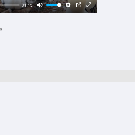
01:15
Mute
Settings
PIP
Enter
fullscreen
us