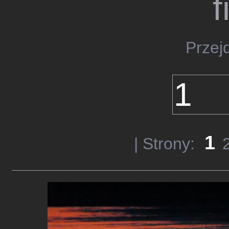
f
Przej
1
| Strony: