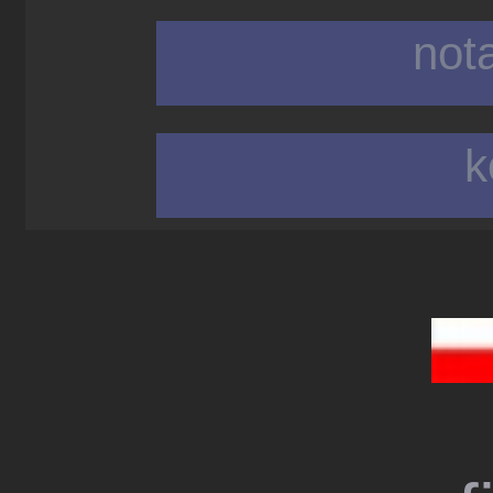
not
k