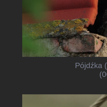
Pójdźka (
(0