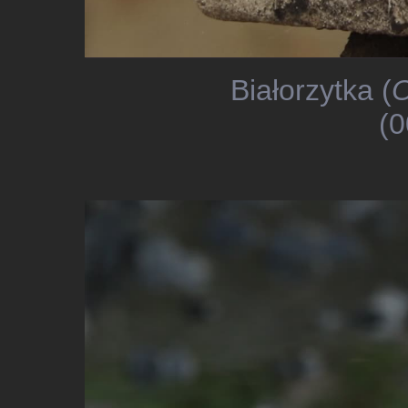
Białorzytka (
O
(0