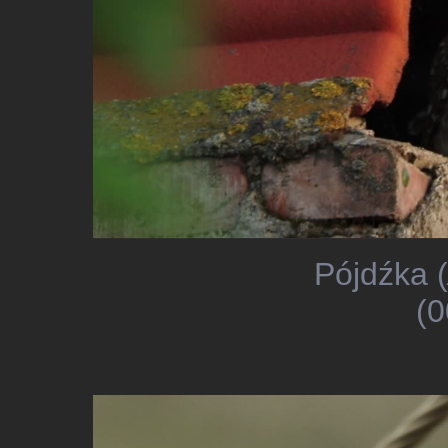
Pójdźka (
(0