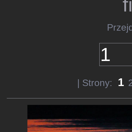
f
Przej
1
| Strony: