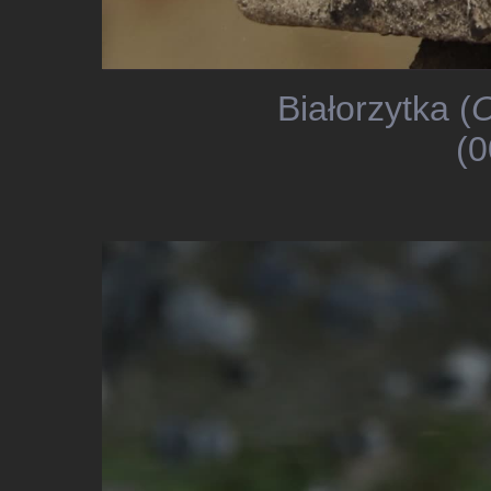
Białorzytka (
O
(0