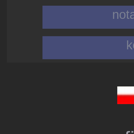
not
k