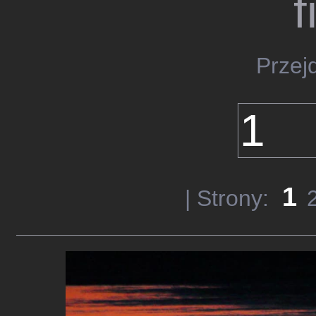
f
Przej
1
| Strony: