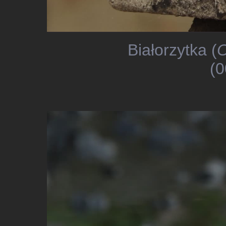
Białorzytka (
O
(0