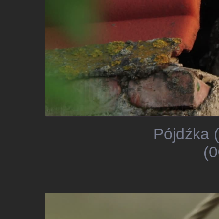
Pójdźka (
(0