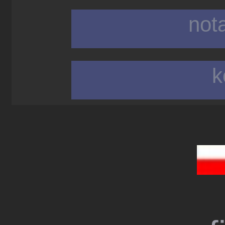
not
k