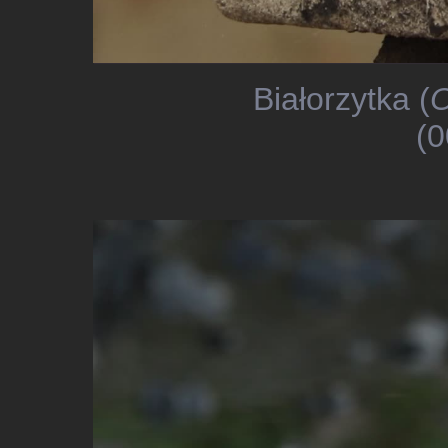
Białorzytka (
O
(0