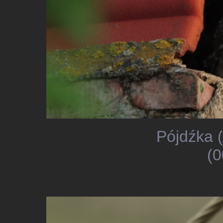
Pójdźka (
(0