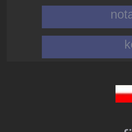
not
k