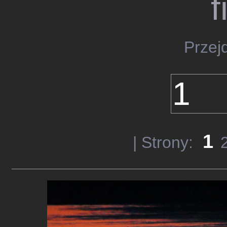
f
Przej
1
| Strony: