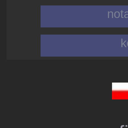
not
k