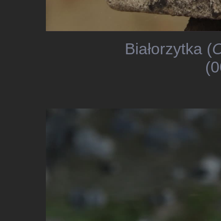
Białorzytka (
O
(0