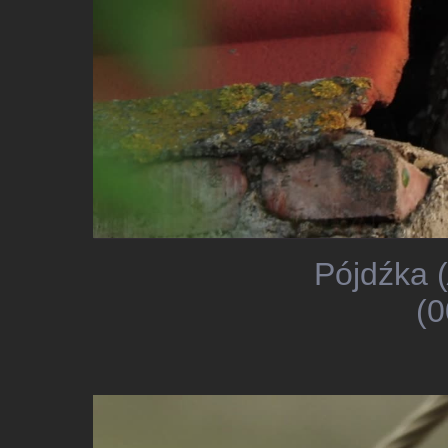
Pójdźka (
(0