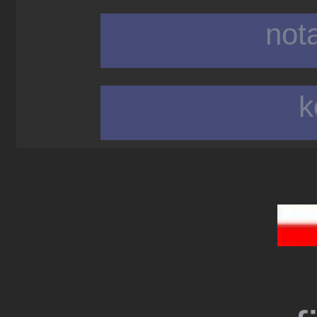
not
k