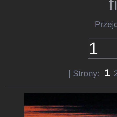
f
Przej
1
| Strony: