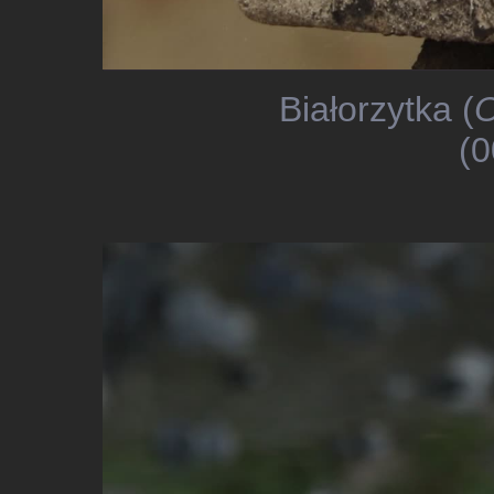
Białorzytka (
O
(0